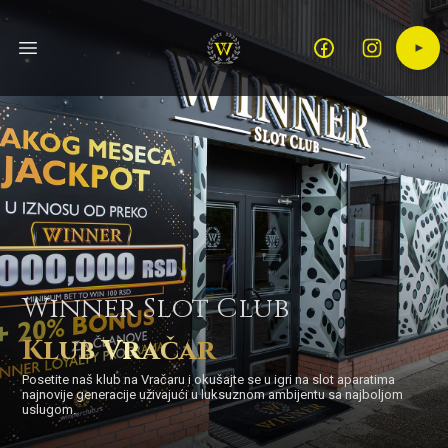
Open main menu
Winner Slot Club
Klub Vračar
Posetite naš klub na Vračaru i okušajte se u igri na slot aparatima
najnovije generacije uživajući u luksuznom ambijentu sa najboljom
uslugom.