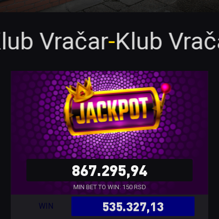
ub Vračar
-
Klub Vrača
867.298,31
MIN BET TO WIN: 150 RSD
535.328
WIN