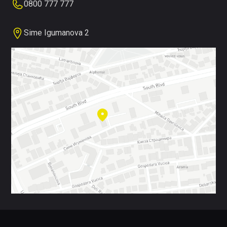
0800 777 777
Sime Igumanova 2