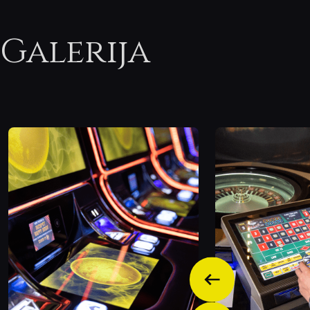
Galerija