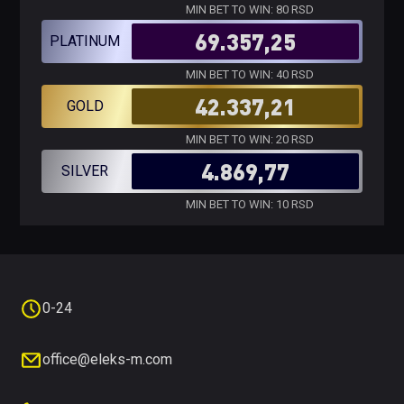
MIN BET TO WIN: 80 RSD
69.357,25
PLATINUM
MIN BET TO WIN: 40 RSD
42.337,21
GOLD
MIN BET TO WIN: 20 RSD
4.869,77
SILVER
MIN BET TO WIN: 10 RSD
0-24
office@eleks-m.com