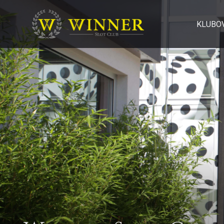
KLUBO