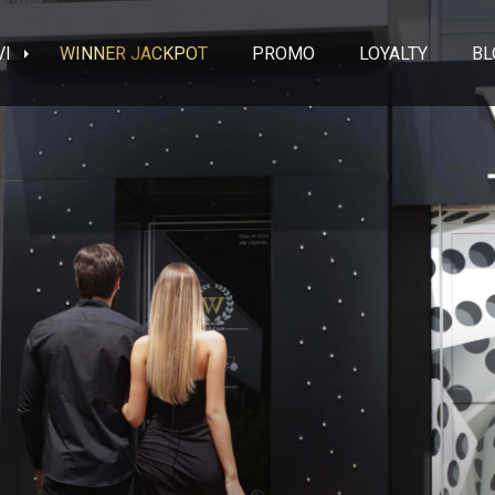
VI
WINNER JACKPOT
PROMO
LOYALTY
BL